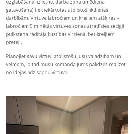
uzglabāšana, izlietne, darba zona un ēdiena
gatavošana) tiek iekārtotas atbilstoši ikdienas
darbībām. Virtuve labročiem un kreiļiem atšķiras –
labročiem 5 minētās virtuves zonas atradīsies secīgā
pulksteņa rādītāja kustības virzienā, bet kreiļiem
pretēji.
Plānojiet savu virtuvi atbilstošu Jūsu vajadzībām un
vēlmēm, jo tad mūsu komanda Jums palīdzēs realizēt
no idejas līdz sapņu virtuvei!