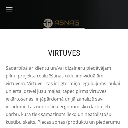
VIRTUVES
Sadarbībā ar klientu un/vai dizaineru piedāvājam
pilnu projekta realizēšanas ciklu individuālām
virtuvēm. Virtuve - tas ir ilgtermiņa ieguldījums jaukai
un ērtai dzīvei jūsu mājās, tāpēc pirms virtuves
iekārtošanas, ir jāpārdomā un jāizanalizē savi
ieradumi. Tas nodrošina ergonomisku darbu jeb
darbu, kurā tiek samazināts lieko un neatbilstošu
kustību skaits. Piecas zonas (produktu un piederumu