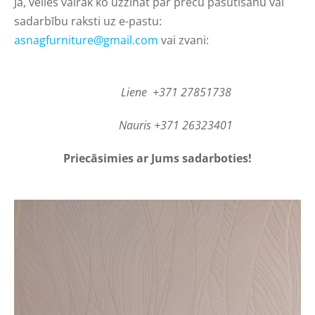
Ja, vēlies vairāk ko uzzināt par preču pasūtīšanu vai
sadarbību raksti uz e-pastu:
asnagfurniture@gmail.com
vai zvani:
Liene +371 27851738
Nauris +371 26323401
Priecāsimies ar Jums sadarboties!