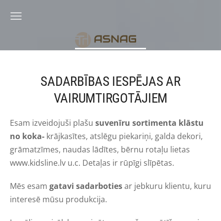
SADARBĪBAS IESPĒJAS AR
VAIRUMTIRGOTĀJIEM
Esam izveidojuši plašu
suvenīru sortimenta klāstu
no koka-
krājkasītes, atslēgu piekariņi, galda dekori,
grāmatzīmes, naudas lādītes, bērnu rotaļu lietas
www.kidsline.lv u.c. Detaļas ir rūpīgi slīpētas.
Mēs esam
gatavi sadarboties
ar jebkuru klientu, kuru
interesē mūsu produkcija.